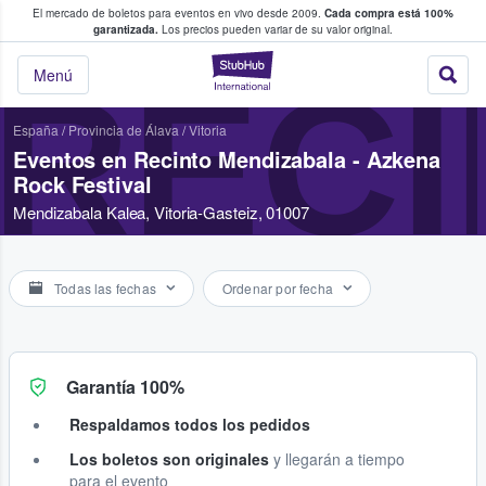
El mercado de boletos para eventos en vivo desde 2009.
Cada compra está 100%
 los fans compran y venden boletos
garantizada.
Los precios pueden variar de su valor original.
StubHub: donde l
RECI
Menú
España
/
Provincia de Álava
/
Vitoria
Eventos en Recinto Mendizabala - Azkena
Rock Festival
Mendizabala Kalea, Vitoria-Gasteiz, 01007
Todas las fechas
Ordenar por fecha
Garantía 100%
Respaldamos todos los pedidos
Los boletos son originales
y llegarán a tiempo
para el evento