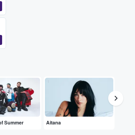
...
...
of Summer
Aitana
Pablo 