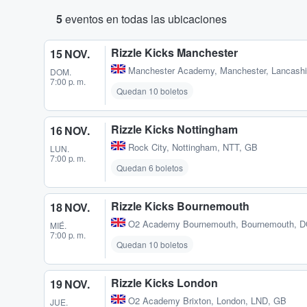
5
eventos en todas las ubicaciones
Rizzle Kicks Manchester
15 NOV.
Manchester Academy
,
Manchester, Lancashi
DOM.
7:00 p. m.
Quedan 10 boletos
Rizzle Kicks Nottingham
16 NOV.
Rock City
,
Nottingham, NTT, GB
LUN.
7:00 p. m.
Quedan 6 boletos
Rizzle Kicks Bournemouth
18 NOV.
O2 Academy Bournemouth
,
Bournemouth, 
MIÉ.
7:00 p. m.
Quedan 10 boletos
Rizzle Kicks London
19 NOV.
O2 Academy Brixton
,
London, LND, GB
JUE.