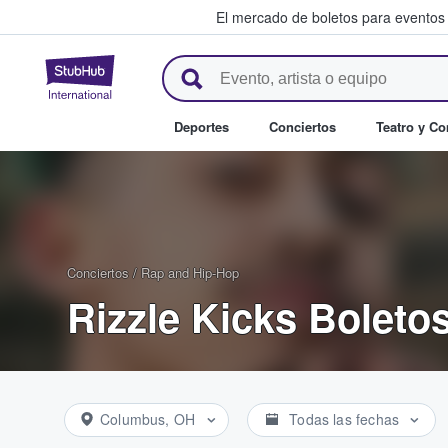
El mercado de boletos para eventos
StubHub: donde los fans compr
Deportes
Conciertos
Teatro y C
Conciertos
/
Rap and Hip-Hop
Rizzle Kicks Boleto
Columbus, OH
Todas las fechas