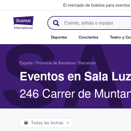
El mercado de boletos para eventos
StubHub: donde los fans compr
SA
Deportes
Conciertos
Teatro y C
España
/
Provincia de Barcelona
/
Barcelona
Eventos en Sala Lu
246 Carrer de Muntan
Todas las fechas