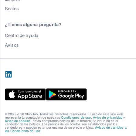
Socios
¿Tienes alguna pregunta?
Centro de ayuda
Avisos
© 2000-2026 StubHub. Todos los derechos reservados. El uso de este sitio web
representa tu aceptación de nuestras
Condiciones de uso
,
Aviso de privacidad
y
Aviso de cookies
. Estás comprando boletos de un tercero; StubHub no es el
vendedor de los boletos. Los precios de los boletos son establecidos por los
vendedores y pueden estar por encima de su precio original.
Avisos de cambios a
las Condiciones de uso