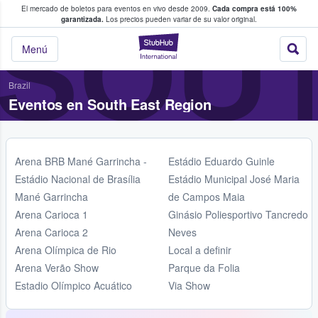
El mercado de boletos para eventos en vivo desde 2009.
Cada compra está 100%
 los fans compran y venden boletos
SOUT
garantizada.
Los precios pueden variar de su valor original.
StubHub: donde l
Menú
Brazil
Eventos en South East Region
Arena BRB Mané Garrincha -
Estádio Eduardo Guinle
Estádio Nacional de Brasília
Estádio Municipal José Maria
Mané Garrincha
de Campos Maia
Arena Carioca 1
Ginásio Poliesportivo Tancredo
Arena Carioca 2
Neves
Arena Olímpica de Rio
Local a definir
Arena Verão Show
Parque da Folia
Estadio Olímpico Acuático
Via Show