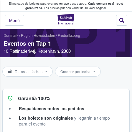
El mercado de boletos para eventos en vivo desde 2009.
Cada compra está 100%
 los fans compran y venden boletos
garantizada.
Los precios pueden variar de su valor original.
TAP 
StubHub: donde l
Menú
Denmark
/
Region Hovedstaden
/
Frederiksberg
Eventos en Tap 1
10 Raffinaderivej, København, 2300
Todas las fechas
Ordenar por fecha
Garantía 100%
Respaldamos todos los pedidos
Los boletos son originales
y llegarán a tiempo
para el evento