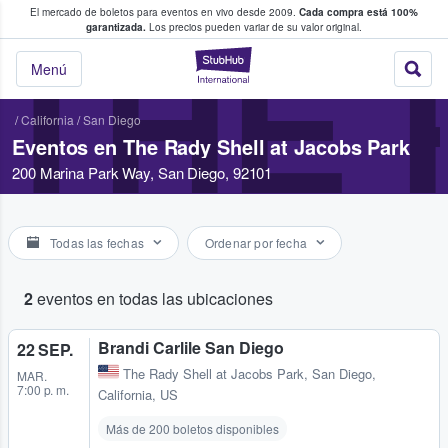
El mercado de boletos para eventos en vivo desde 2009.
Cada compra está 100%
 los fans compran y venden boletos
garantizada.
Los precios pueden variar de su valor original.
THE 
StubHub: donde l
Menú
/
California
/
San Diego
Eventos en The Rady Shell at Jacobs Park
200 Marina Park Way, San Diego, 92101
Todas las fechas
Ordenar por fecha
2
eventos en todas las ubicaciones
Brandi Carlile San Diego
22 SEP.
The Rady Shell at Jacobs Park
,
San Diego,
MAR.
7:00 p. m.
California, US
Más de 200 boletos disponibles