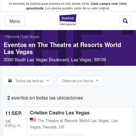
El mercado de boletos para eventos en vivo desde 2009.
Cada compra está 100%
 los fans compran y venden boletos
garantizada.
Los precios pueden variar de su valor original.
StubHub: donde l
THE 
Menú
/
Nevada
/
Las Vegas
Eventos en The Theatre at Resorts World
Las Vegas
3000 South Las Vegas Boulevard, Las Vegas, 89109
Todas las fechas
Ordenar por fecha
2
eventos en todas las ubicaciones
Cristian Castro Las Vegas
11 SEP.
The Theatre at Resorts World Las Vegas
,
Las
VIE.
8:00 p. m.
Vegas, Nevada, US