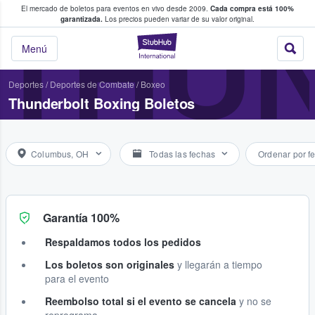
El mercado de boletos para eventos en vivo desde 2009.
Cada compra está 100%
 los fans compran y venden boletos
THU
garantizada.
Los precios pueden variar de su valor original.
StubHub: donde l
Menú
Deportes
/
Deportes de Combate
/
Boxeo
Thunderbolt Boxing Boletos
Columbus, OH
Todas las fechas
Ordenar por f
Garantía 100%
Respaldamos todos los pedidos
Los boletos son originales
y llegarán a tiempo
para el evento
Reembolso total si el evento se cancela
y no se