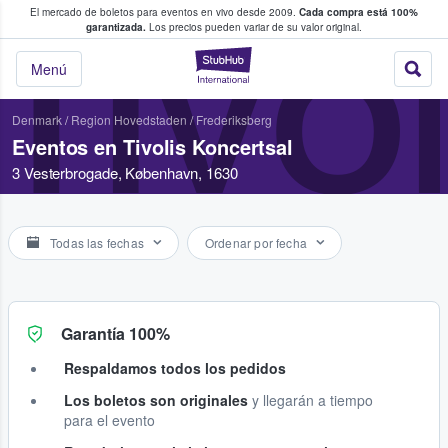
El mercado de boletos para eventos en vivo desde 2009.
Cada compra está 100%
 los fans compran y venden boletos
garantizada.
Los precios pueden variar de su valor original.
TIVO
StubHub: donde l
Menú
Denmark
/
Region Hovedstaden
/
Frederiksberg
Eventos en Tivolis Koncertsal
3 Vesterbrogade, København, 1630
Todas las fechas
Ordenar por fecha
Garantía 100%
Respaldamos todos los pedidos
Los boletos son originales
y llegarán a tiempo
para el evento