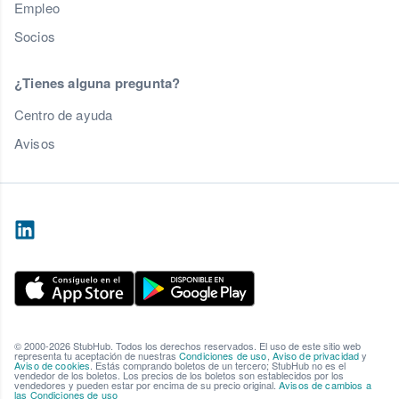
Empleo
Socios
¿Tienes alguna pregunta?
Centro de ayuda
Avisos
© 2000-2026 StubHub. Todos los derechos reservados. El uso de este sitio web
representa tu aceptación de nuestras
Condiciones de uso
,
Aviso de privacidad
y
Aviso de cookies
. Estás comprando boletos de un tercero; StubHub no es el
vendedor de los boletos. Los precios de los boletos son establecidos por los
vendedores y pueden estar por encima de su precio original.
Avisos de cambios a
las Condiciones de uso