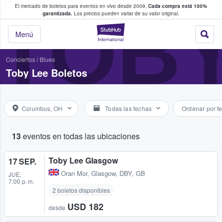
El mercado de boletos para eventos en vivo desde 2009.
Cada compra está 100%
 los fans compran y venden boletos
TOBY
garantizada.
Los precios pueden variar de su valor original.
StubHub: donde l
Menú
Conciertos
/
Blues
Toby Lee Boletos
Columbus, OH
Todas las fechas
Ordenar por f
13
eventos en todas las ubicaciones
Toby Lee Glasgow
17 SEP.
Oran Mor
,
Glasgow, DBY, GB
JUE.
7:00 p. m.
2 boletos disponibles
USD 182
desde