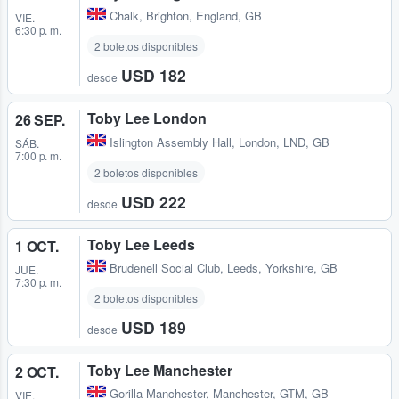
Chalk
,
Brighton, England, GB
VIE.
6:30 p. m.
2 boletos disponibles
USD 182
desde
Toby Lee London
26 SEP.
Islington Assembly Hall
,
London, LND, GB
SÁB.
7:00 p. m.
2 boletos disponibles
USD 222
desde
Toby Lee Leeds
1 OCT.
Brudenell Social Club
,
Leeds, Yorkshire, GB
JUE.
7:30 p. m.
2 boletos disponibles
USD 189
desde
Toby Lee Manchester
2 OCT.
Gorilla Manchester
,
Manchester, GTM, GB
VIE.