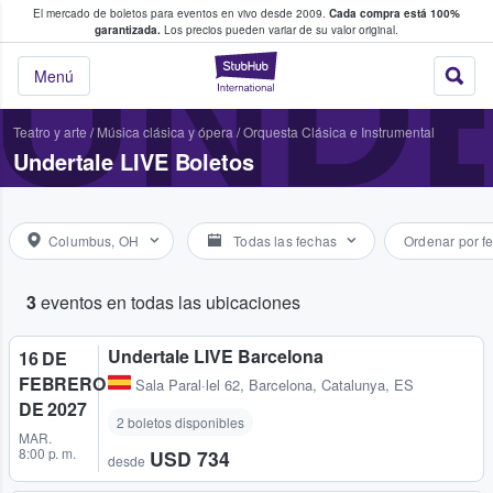
El mercado de boletos para eventos en vivo desde 2009.
Cada compra está 100%
 los fans compran y venden boletos
UNDE
garantizada.
Los precios pueden variar de su valor original.
StubHub: donde l
Menú
Teatro y arte
/
Música clásica y ópera
/
Orquesta Clásica e Instrumental
Undertale LIVE Boletos
Columbus, OH
Todas las fechas
Ordenar por f
3
eventos en todas las ubicaciones
Undertale LIVE Barcelona
16 DE
FEBRERO
Sala Paral·lel 62
,
Barcelona, Catalunya, ES
DE 2027
2 boletos disponibles
MAR.
8:00 p. m.
USD 734
desde