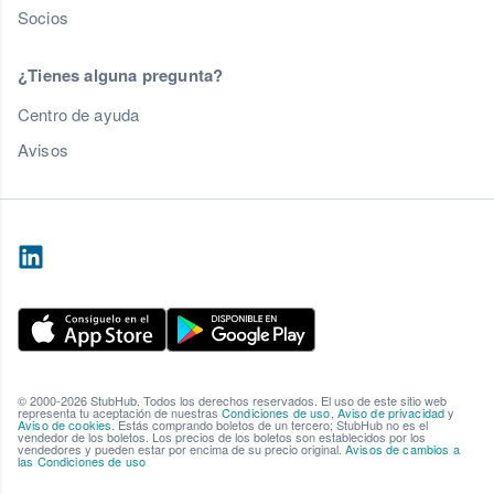
Socios
¿Tienes alguna pregunta?
Centro de ayuda
Avisos
© 2000-2026 StubHub. Todos los derechos reservados. El uso de este sitio web
representa tu aceptación de nuestras
Condiciones de uso
,
Aviso de privacidad
y
Aviso de cookies
. Estás comprando boletos de un tercero; StubHub no es el
vendedor de los boletos. Los precios de los boletos son establecidos por los
vendedores y pueden estar por encima de su precio original.
Avisos de cambios a
las Condiciones de uso