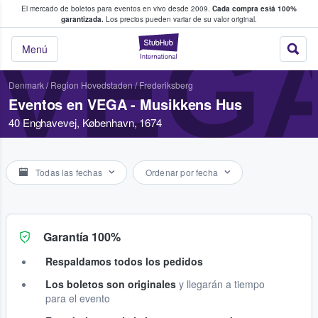
El mercado de boletos para eventos en vivo desde 2009.
Cada compra está 100%
 los fans compran y venden boletos
garantizada.
Los precios pueden variar de su valor original.
VEGA
StubHub: donde l
Menú
Denmark
/
Region Hovedstaden
/
Frederiksberg
Eventos en VEGA - Musikkens Hus
40 Enghavevej, København, 1674
Todas las fechas
Ordenar por fecha
Garantía 100%
Respaldamos todos los pedidos
Los boletos son originales
y llegarán a tiempo
para el evento