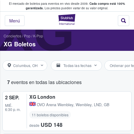
El mercado de boletos para eventos en vivo desde 2009.
Cada compra está 100%
 los fans compran y venden boletos
XG
garantizada.
Los precios pueden variar de su valor original.
StubHub: donde l
Menú
Conciertos
/
Pop
/
K-Pop
XG Boletos
Columbus, OH
Todas las fechas
Ordenar por f
7
eventos en todas las ubicaciones
XG London
2 SEP.
OVO Arena Wembley
,
Wembley, LND, GB
MIÉ.
6:30 p. m.
11 boletos disponibles
USD 148
desde