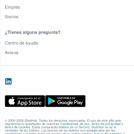
Empleo
Socios
¿Tienes alguna pregunta?
Centro de ayuda
Avisos
© 2000-2026 StubHub. Todos los derechos reservados. El uso de este sitio web
representa tu aceptación de nuestras
Condiciones de uso
,
Aviso de privacidad
y
Aviso de cookies
. Estás comprando boletos de un tercero; StubHub no es el
vendedor de los boletos. Los precios de los boletos son establecidos por los
vendedores y pueden estar por encima de su precio original.
Avisos de cambios a