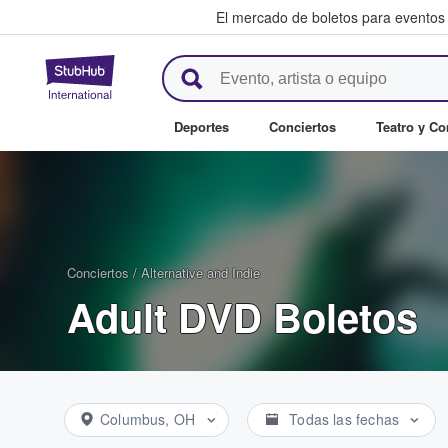
El mercado de boletos para eventos
StubHub: donde los fans compr
Deportes
Conciertos
Teatro y C
Conciertos
/
Alternative and Indie
Adult DVD Boletos
Columbus, OH
Todas las fechas