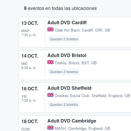
9
eventos en todas las ubicaciones
Adult DVD Cardiff
13 OCT.
Clwb Ifor Bach
,
Cardiff, CRF, GB
MAR.
7:30 p. m.
Quedan 2 boletos
Adult DVD Bristol
14 OCT.
Thekla
,
Bristol, BST, GB
MIÉ.
6:30 p. m.
Quedan 2 boletos
Adult DVD Sheffield
16 OCT.
Crookes Social Club
,
Sheffield, England, GB
VIE.
7:30 p. m.
Quedan 2 boletos
Adult DVD Cambridge
18 OCT.
MASH
,
Cambridge, England, GB
DOM.