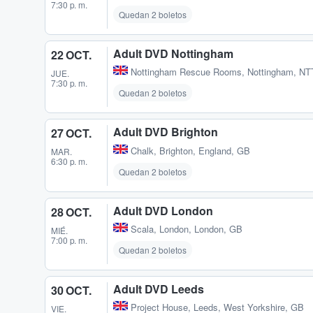
7:30 p. m.
Quedan 2 boletos
Adult DVD Nottingham
22 OCT.
Nottingham Rescue Rooms
,
Nottingham, NT
JUE.
7:30 p. m.
Quedan 2 boletos
Adult DVD Brighton
27 OCT.
Chalk
,
Brighton, England, GB
MAR.
6:30 p. m.
Quedan 2 boletos
Adult DVD London
28 OCT.
Scala
,
London, London, GB
MIÉ.
7:00 p. m.
Quedan 2 boletos
Adult DVD Leeds
30 OCT.
Project House
,
Leeds, West Yorkshire, GB
VIE.