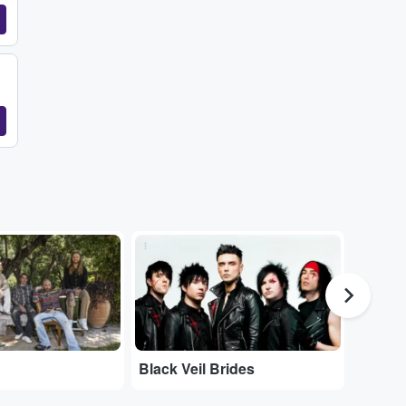
...
...
Black Veil Brides
Travis