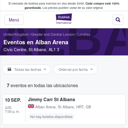
El mercado de boletos para eventos en vivo desde 2009.
Cada compra está 100%
 los fans compran y venden boletos
garantizada.
Los precios pueden variar de su valor original.
ALB
StubHub: donde l
Menú
United Kingdom
/
Greater and Central London
/
Londres
Eventos en Alban Arena
Civic Centre, St Albans, AL1 3
Todas las fechas
Ordenar por fecha
7
eventos en todas las ubicaciones
Jimmy Carr St Albans
10 SEP.
Alban Arena
,
St Albans, HRT, GB
JUE.
7:00 p. m.
No hay boletos disponibles