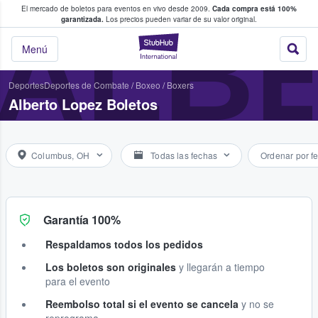
El mercado de boletos para eventos en vivo desde 2009.
Cada compra está 100%
 los fans compran y venden boletos
ALB
garantizada.
Los precios pueden variar de su valor original.
StubHub: donde l
Menú
Deportes
Deportes de Combate
/
Boxeo
/
Boxers
Alberto Lopez Boletos
Columbus, OH
Todas las fechas
Ordenar por f
Garantía 100%
Respaldamos todos los pedidos
Los boletos son originales
y llegarán a tiempo
para el evento
Reembolso total si el evento se cancela
y no se