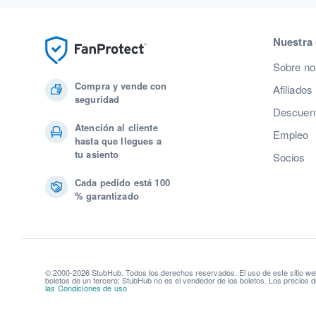
Nuestra
Sobre no
Compra y vende con
Afiliados
seguridad
Descuent
Atención al cliente
Empleo
hasta que llegues a
tu asiento
Socios
Cada pedido está 100
% garantizado
© 2000-2026 StubHub. Todos los derechos reservados. El uso de este sitio we
boletos de un tercero; StubHub no es el vendedor de los boletos. Los precios d
las Condiciones de uso