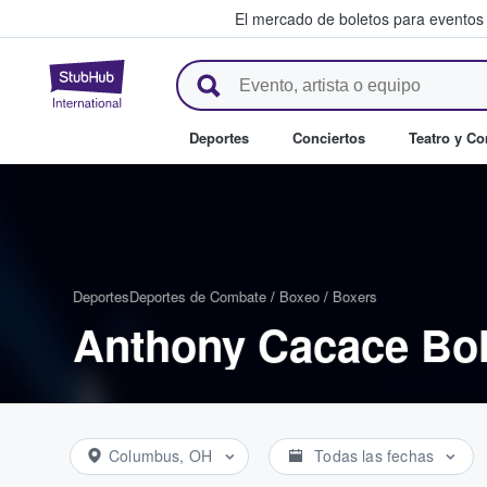
El mercado de boletos para eventos
StubHub: donde los fans compr
Deportes
Conciertos
Teatro y C
Deportes
Deportes de Combate
/
Boxeo
/
Boxers
Anthony Cacace Bol
Columbus, OH
Todas las fechas