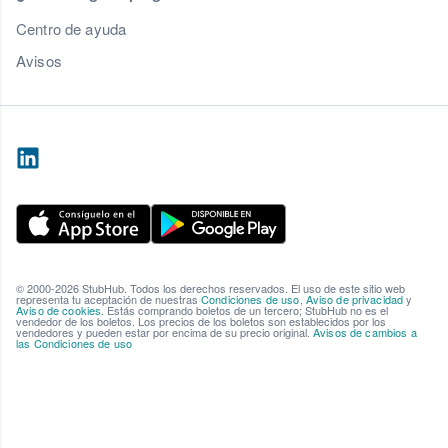
Centro de ayuda
Avisos
© 2000-2026 StubHub. Todos los derechos reservados. El uso de este sitio web
representa tu aceptación de nuestras
Condiciones de uso
,
Aviso de privacidad
y
Aviso de cookies
. Estás comprando boletos de un tercero; StubHub no es el
vendedor de los boletos. Los precios de los boletos son establecidos por los
vendedores y pueden estar por encima de su precio original.
Avisos de cambios a
las Condiciones de uso