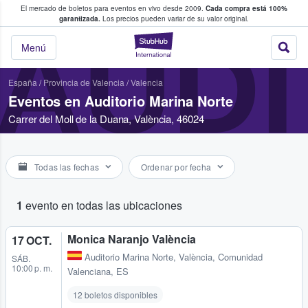
El mercado de boletos para eventos en vivo desde 2009.
Cada compra está 100%
 los fans compran y venden boletos
garantizada.
Los precios pueden variar de su valor original.
AUDI
StubHub: donde l
Menú
España
/
Provincia de Valencia
/
Valencia
Eventos en Auditorio Marina Norte
Carrer del Moll de la Duana, València, 46024
Todas las fechas
Ordenar por fecha
1
evento en todas las ubicaciones
Monica Naranjo València
17 OCT.
Auditorio Marina Norte
,
València, Comunidad
SÁB.
10:00 p. m.
Valenciana, ES
12 boletos disponibles