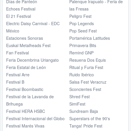
Días de Panteón
Palenque Irapuato - Feria de
Echoes Festival
las Fresas
El 21 Festival
Peligro Fest
Electric Daisy Carnival - EDC
Pop Legends
México
Pop Seed Fest
Estaciones Sonoras
Portamérica Latitudes
Euskal Metalheads Fest
Primavera Bits
Fan Festival
Remind GNP
Feria Decembrina Uriangato
Resuena Dos Equis
Feria Estatal de León
Ritual y Furia Fest
Festival Arre
Ruido Ibérico
Festival B
Salsa Fest Veracruz
Festival Boombastic
Sconcientes Fest
Festival de la Lavanda de
Shred Fest
Brihuega
SimiFest
Festival HERA HSBC
Sundream Baja
Festival Internacional del Globo
Superstars of the 90's
Festival Marés Vivas
Tanga! Pride Fest