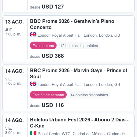
USD 127
desde
BBC Proms 2026 - Gershwin’s Piano
13 AGO.
Concerto
JUE.
7:00 p. m.
London Royal Albert Hall
,
London, London, GB
Esta semana
12 boletos disponibles
USD 368
desde
BBC Proms 2026 - Marvin Gaye - Prince of
14 AGO.
Soul
VIE.
7:00 p. m.
London Royal Albert Hall
,
London, London, GB
Este fin de semana
14 boletos disponibles
USD 116
desde
Boletos Urbano Fest 2026 - Abono 2 Días -
14 AGO.
C-Kan
VIE.
8:00 p. m.
Pepsi Center WTC
,
Ciudad de México, Ciudad de