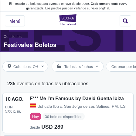
El mercado de boletos para eventos en vivo desde 2009.
Cada compra está 100%
 los fans compran y venden boletos
FEST
garantizada.
Los precios pueden variar de su valor original.
StubHub: donde l
Menú
Conciertos
Festivales Boletos
Columbus, OH
Todas las fechas
Ordenar por f
235
eventos en todas las ubicaciones
F*** Me I'm Famous by David Guetta Ibiza
10 AGO.
Ushuaïa Ibiza
,
San Jorge de ses Salines, PM, ES
LUN.
5:00 p. m.
Hoy
30 boletos disponibles
USD 289
desde