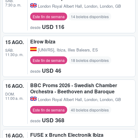
SÁB.
7:30 p. m.
London Royal Albert Hall
,
London, London, GB
Este fin de semana
14 boletos disponibles
USD 116
desde
Elrow Ibiza
15 AGO.
[UNVRS]
,
Ibiza, Illes Balears, ES
SÁB.
11:30 p. m.
Este fin de semana
18 boletos disponibles
USD 46
desde
BBC Proms 2026 - Swedish Chamber
16 AGO.
Orchestra - Beethoven and Baroque
DOM.
11:00 a. m.
London Royal Albert Hall
,
London, London, GB
Este fin de semana
40 boletos disponibles
USD 368
desde
FUSE x Brunch Electronik Ibiza
16 AGO.