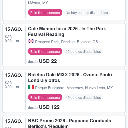
México, MX
Este fin de semana
No hay boletos disponibles
Cafe Mambo Ibiza 2026 - In The Park
15 AGO.
Festival Reading
SÁB.
0:00 p. m.
Prospect Park
,
Reading, England, GB
Este fin de semana
12 boletos disponibles
USD 22
desde
Boletos Dale MIXX 2026 - Ozuna, Paulo
15 AGO.
Londra y otros
SÁB.
3:00 p. m.
Parque Fundidora
,
Monterrey, Nuevo León, MX
Este fin de semana
40 boletos disponibles
USD 122
desde
BBC Proms 2026 - Pappano Conducts
15 AGO.
Berlioz’s ‘Requiem’