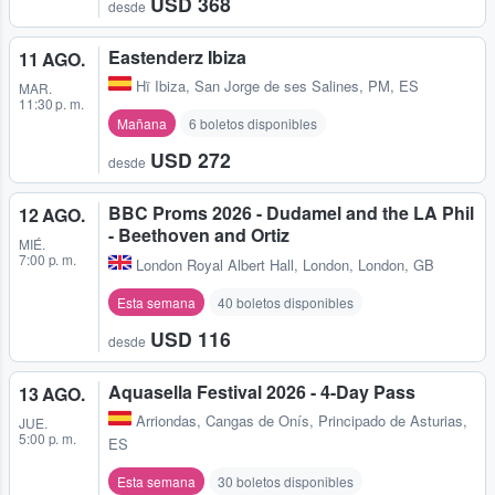
USD 368
desde
Eastenderz Ibiza
11 AGO.
Hï Ibiza
,
San Jorge de ses Salines, PM, ES
MAR.
11:30 p. m.
Mañana
6 boletos disponibles
USD 272
desde
BBC Proms 2026 - Dudamel and the LA Phil
12 AGO.
- Beethoven and Ortiz
MIÉ.
7:00 p. m.
London Royal Albert Hall
,
London, London, GB
Esta semana
40 boletos disponibles
USD 116
desde
Aquasella Festival 2026 - 4-Day Pass
13 AGO.
Arriondas
,
Cangas de Onís, Principado de Asturias,
JUE.
5:00 p. m.
ES
Esta semana
30 boletos disponibles