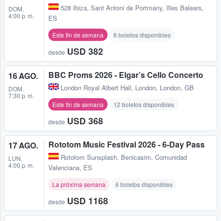
528 Ibiza
,
Sant Antoni de Portmany, Illes Balears,
DOM.
4:00 p. m.
ES
Este fin de semana
6 boletos disponibles
USD 382
desde
BBC Proms 2026 - Elgar’s Cello Concerto
16 AGO.
London Royal Albert Hall
,
London, London, GB
DOM.
7:30 p. m.
Este fin de semana
12 boletos disponibles
USD 368
desde
Rototom Music Festival 2026 - 6-Day Pass
17 AGO.
Rototom Sunsplash
,
Benicasim, Comunidad
LUN.
4:00 p. m.
Valenciana, ES
La próxima semana
6 boletos disponibles
USD 1168
desde