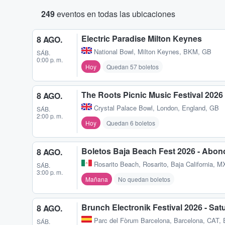
249
eventos en todas las ubicaciones
Electric Paradise Milton Keynes
8 AGO.
National Bowl
,
Milton Keynes, BKM, GB
SÁB.
0:00 p. m.
Hoy
Quedan 57 boletos
The Roots Picnic Music Festival 202
8 AGO.
Crystal Palace Bowl
,
London, England, GB
SÁB.
2:00 p. m.
Hoy
Quedan 6 boletos
Boletos Baja Beach Fest 2026 - Abon
8 AGO.
Rosarito Beach
,
Rosarito, Baja California, M
SÁB.
3:00 p. m.
Mañana
No quedan boletos
Brunch Electronik Festival 2026 - Sat
8 AGO.
Parc del Fòrum Barcelona
,
Barcelona, CAT,
SÁB.