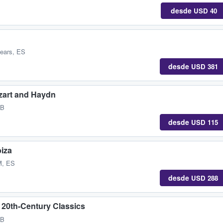
desde
USD 40
lears, ES
desde
USD 381
zart and Haydn
GB
desde
USD 115
biza
M, ES
desde
USD 288
20th-Century Classics
GB