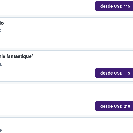
desde
USD 115
do
X
e fantastique’
GB
desde
USD 115
desde
USD 218
GB