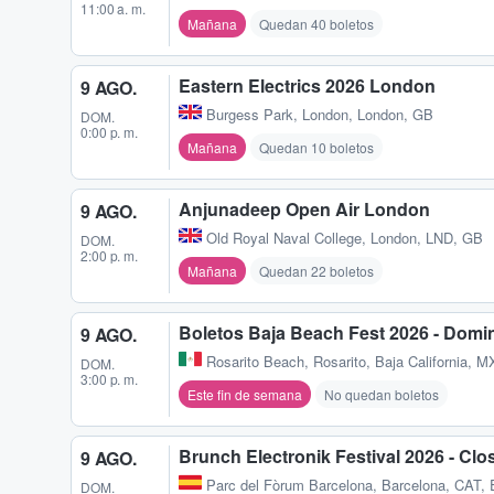
11:00 a. m.
Mañana
Quedan 40 boletos
Eastern Electrics 2026 London
9 AGO.
Burgess Park
,
London, London, GB
DOM.
0:00 p. m.
Mañana
Quedan 10 boletos
Anjunadeep Open Air London
9 AGO.
Old Royal Naval College
,
London, LND, GB
DOM.
2:00 p. m.
Mañana
Quedan 22 boletos
Boletos Baja Beach Fest 2026 - Domi
9 AGO.
Rosarito Beach
,
Rosarito, Baja California, M
DOM.
3:00 p. m.
Este fin de semana
No quedan boletos
Brunch Electronik Festival 2026 - Clo
9 AGO.
Parc del Fòrum Barcelona
,
Barcelona, CAT,
DOM.