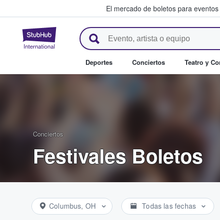
El mercado de boletos para eventos
StubHub: donde los fans compr
Deportes
Conciertos
Teatro y C
Conciertos
Festivales Boletos
Columbus, OH
Todas las fechas