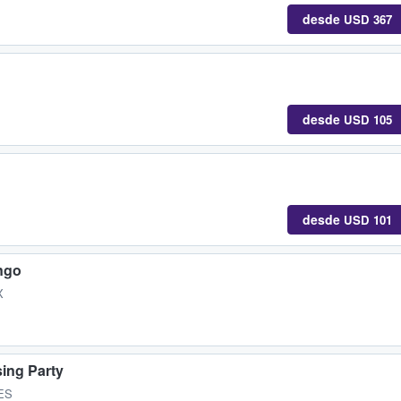
desde
USD 367
desde
USD 105
desde
USD 101
ngo
X
sing Party
 ES