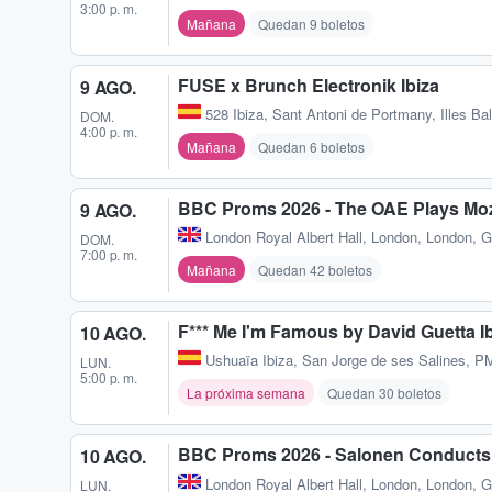
3:00 p. m.
Mañana
Quedan 9 boletos
FUSE x Brunch Electronik Ibiza
9 AGO.
528 Ibiza
,
Sant Antoni de Portmany, Illes Ba
DOM.
4:00 p. m.
Mañana
Quedan 6 boletos
BBC Proms 2026 - The OAE Plays Mo
9 AGO.
London Royal Albert Hall
,
London, London, 
DOM.
7:00 p. m.
Mañana
Quedan 42 boletos
F*** Me I'm Famous by David Guetta I
10 AGO.
Ushuaïa Ibiza
,
San Jorge de ses Salines, P
LUN.
5:00 p. m.
La próxima semana
Quedan 30 boletos
BBC Proms 2026 - Salonen Conducts 
10 AGO.
London Royal Albert Hall
,
London, London, 
LUN.