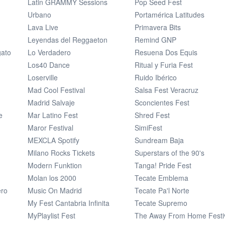
Latin GRAMMY Sessions
Pop Seed Fest
Urbano
Portamérica Latitudes
Lava Live
Primavera Bits
Leyendas del Reggaeton
Remind GNP
gato
Lo Verdadero
Resuena Dos Equis
Los40 Dance
Ritual y Furia Fest
Loserville
Ruido Ibérico
Mad Cool Festival
Salsa Fest Veracruz
Madrid Salvaje
Sconcientes Fest
e
Mar Latino Fest
Shred Fest
Maror Festival
SimiFest
MEXCLA Spotify
Sundream Baja
Milano Rocks Tickets
Superstars of the 90's
Modern Funktion
Tanga! Pride Fest
Molan los 2000
Tecate Emblema
ero
Music On Madrid
Tecate Pa'l Norte
My Fest Cantabria Infinita
Tecate Supremo
MyPlaylist Fest
The Away From Home Festi