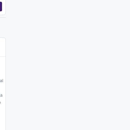
al
la
e