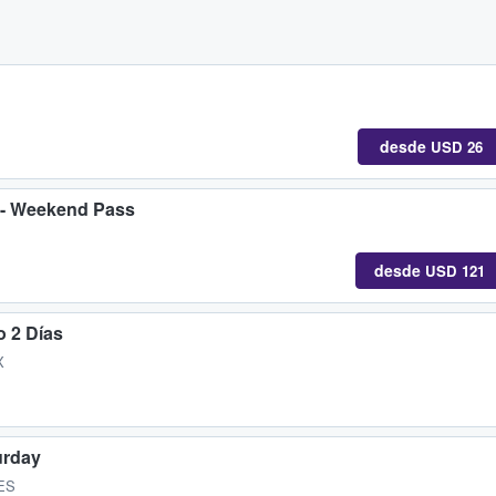
desde
USD 26
6 - Weekend Pass
desde
USD 121
o 2 Días
X
urday
 ES