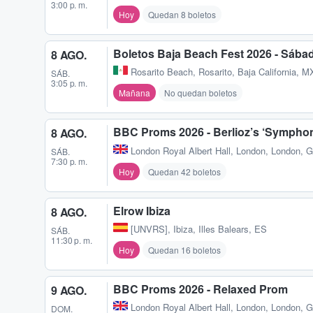
3:00 p. m.
Hoy
Quedan 8 boletos
Boletos Baja Beach Fest 2026 - Sába
8 AGO.
Rosarito Beach
,
Rosarito, Baja California, M
SÁB.
3:05 p. m.
Mañana
No quedan boletos
BBC Proms 2026 - Berlioz’s ‘Symphoni
8 AGO.
London Royal Albert Hall
,
London, London, 
SÁB.
7:30 p. m.
Hoy
Quedan 42 boletos
Elrow Ibiza
8 AGO.
[UNVRS]
,
Ibiza, Illes Balears, ES
SÁB.
11:30 p. m.
Hoy
Quedan 16 boletos
BBC Proms 2026 - Relaxed Prom
9 AGO.
London Royal Albert Hall
,
London, London, 
DOM.