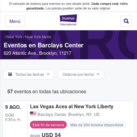
El mercado de boletos para eventos en vivo desde 2009.
Cada compra está 100%
 los fans compran y venden boletos
garantizada.
Los precios pueden variar de su valor original.
BAR
StubHub: donde l
Menú
/
New York
/
New York Metro
Eventos en Barclays Center
620 Atlantic Ave., Brooklyn, 11217
Todas las fechas
Ordenar por fecha
57
eventos en todas las ubicaciones
Las Vegas Aces at New York Liberty
9 AGO.
Barclays Center
,
Brooklyn, NY, US
DOM.
0:30 p. m.
Este fin de semana
Más de 200 boletos disponibles
USD 54
desde