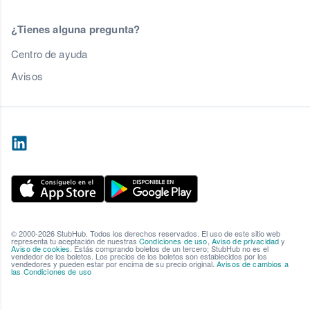
¿Tienes alguna pregunta?
Centro de ayuda
Avisos
© 2000-2026 StubHub. Todos los derechos reservados. El uso de este sitio web
representa tu aceptación de nuestras
Condiciones de uso
,
Aviso de privacidad
y
Aviso de cookies
. Estás comprando boletos de un tercero; StubHub no es el
vendedor de los boletos. Los precios de los boletos son establecidos por los
vendedores y pueden estar por encima de su precio original.
Avisos de cambios a
las Condiciones de uso