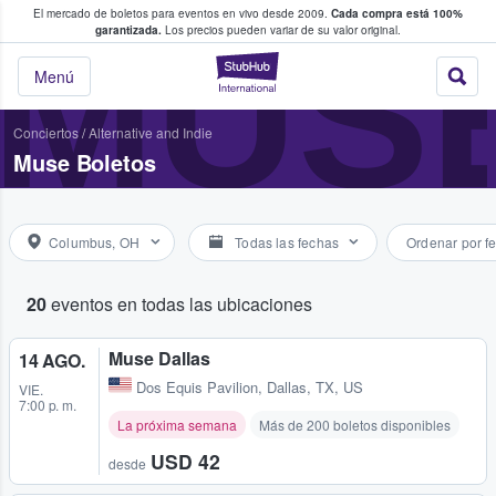
El mercado de boletos para eventos en vivo desde 2009.
Cada compra está 100%
 los fans compran y venden boletos
MUS
garantizada.
Los precios pueden variar de su valor original.
StubHub: donde l
Menú
Conciertos
/
Alternative and Indie
Muse Boletos
Columbus, OH
Todas las fechas
Ordenar por f
20
eventos en todas las ubicaciones
Muse Dallas
14 AGO.
Dos Equis Pavilion
,
Dallas, TX, US
VIE.
7:00 p. m.
La próxima semana
Más de 200 boletos disponibles
USD 42
desde