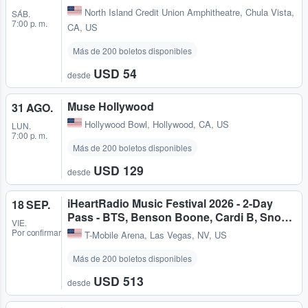
North Island Credit Union Amphitheatre
,
Chula Vista,
SÁB.
7:00 p. m.
CA, US
Más de 200 boletos disponibles
USD 54
desde
Muse Hollywood
31 AGO.
Hollywood Bowl
,
Hollywood, CA, US
LUN.
7:00 p. m.
Más de 200 boletos disponibles
USD 129
desde
iHeartRadio Music Festival 2026 - 2-Day
18 SEP.
Pass - BTS, Benson Boone, Cardi B, Sno…
VIE.
Por confirmar
T-Mobile Arena
,
Las Vegas, NV, US
Más de 200 boletos disponibles
USD 513
desde