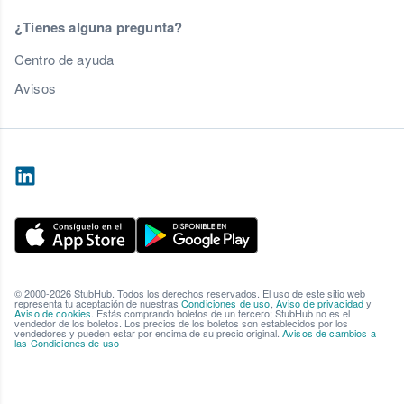
¿Tienes alguna pregunta?
Centro de ayuda
Avisos
© 2000-2026 StubHub. Todos los derechos reservados. El uso de este sitio web
representa tu aceptación de nuestras
Condiciones de uso
,
Aviso de privacidad
y
Aviso de cookies
. Estás comprando boletos de un tercero; StubHub no es el
vendedor de los boletos. Los precios de los boletos son establecidos por los
vendedores y pueden estar por encima de su precio original.
Avisos de cambios a
las Condiciones de uso