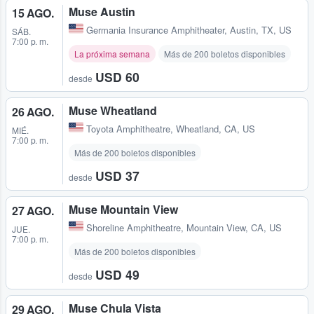
Muse Austin
15 AGO.
Germania Insurance Amphitheater
,
Austin, TX, US
SÁB.
7:00 p. m.
La próxima semana
Más de 200 boletos disponibles
USD 60
desde
Muse Wheatland
26 AGO.
Toyota Amphitheatre
,
Wheatland, CA, US
MIÉ.
7:00 p. m.
Más de 200 boletos disponibles
USD 37
desde
Muse Mountain View
27 AGO.
Shoreline Amphitheatre
,
Mountain View, CA, US
JUE.
7:00 p. m.
Más de 200 boletos disponibles
USD 49
desde
Muse Chula Vista
29 AGO.