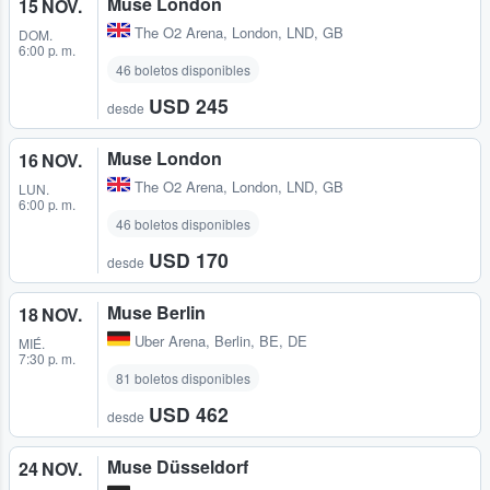
Muse London
15 NOV.
The O2 Arena
,
London, LND, GB
DOM.
6:00 p. m.
46 boletos disponibles
USD 245
desde
Muse London
16 NOV.
The O2 Arena
,
London, LND, GB
LUN.
6:00 p. m.
46 boletos disponibles
USD 170
desde
Muse Berlin
18 NOV.
Uber Arena
,
Berlin, BE, DE
MIÉ.
7:30 p. m.
81 boletos disponibles
USD 462
desde
Muse Düsseldorf
24 NOV.