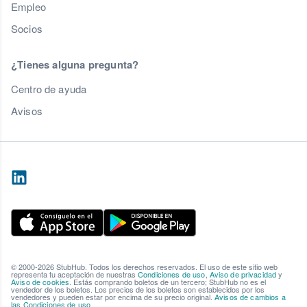
Empleo
Socios
¿Tienes alguna pregunta?
Centro de ayuda
Avisos
© 2000-2026 StubHub. Todos los derechos reservados. El uso de este sitio web
representa tu aceptación de nuestras
Condiciones de uso
,
Aviso de privacidad
y
Aviso de cookies
. Estás comprando boletos de un tercero; StubHub no es el
vendedor de los boletos. Los precios de los boletos son establecidos por los
vendedores y pueden estar por encima de su precio original.
Avisos de cambios a
las Condiciones de uso