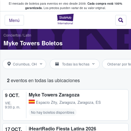
El mercado de boletos para eventos en vivo desde 2009.
Cada compra está 100%
 los fans compran y venden boletos
MYK
garantizada.
Los precios pueden variar de su valor original.
StubHub: donde l
Menú
Conciertos
/
Latin
Myke Towers Boletos
Columbus, OH
Todas las fechas
Ordenar por f
2
eventos en todas las ubicaciones
Myke Towers Zaragoza
9 OCT.
Espacio Zity
,
Zaragoza, Zaragoza, ES
VIE.
9:00 p. m.
No hay boletos disponibles
iHeartRadio Fiesta Latina 2026
17 OCT.