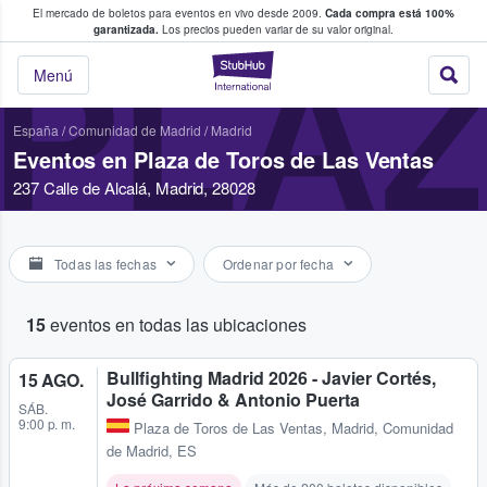
El mercado de boletos para eventos en vivo desde 2009.
Cada compra está 100%
 los fans compran y venden boletos
garantizada.
Los precios pueden variar de su valor original.
PLAZ
StubHub: donde l
Menú
España
/
Comunidad de Madrid
/
Madrid
Eventos en Plaza de Toros de Las Ventas
237 Calle de Alcalá, Madrid, 28028
Todas las fechas
Ordenar por fecha
15
eventos en todas las ubicaciones
Bullfighting Madrid 2026 - Javier Cortés,
15 AGO.
José Garrido & Antonio Puerta
SÁB.
9:00 p. m.
Plaza de Toros de Las Ventas
,
Madrid, Comunidad
de Madrid, ES