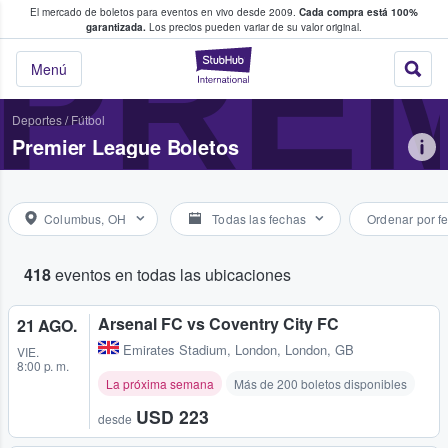
El mercado de boletos para eventos en vivo desde 2009.
Cada compra está 100%
 los fans compran y venden boletos
PRE
garantizada.
Los precios pueden variar de su valor original.
StubHub: donde l
Menú
Deportes
/
Fútbol
Premier League Boletos
Columbus, OH
Todas las fechas
Ordenar por f
418
eventos en todas las ubicaciones
Arsenal FC vs Coventry City FC
21 AGO.
Emirates Stadium
,
London, London, GB
VIE.
8:00 p. m.
La próxima semana
Más de 200 boletos disponibles
USD 223
desde