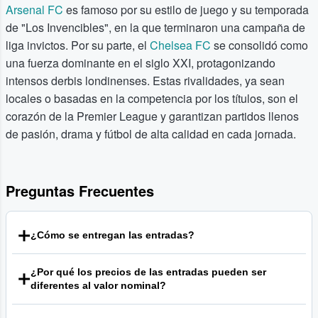
Arsenal FC
es famoso por su estilo de juego y su temporada
de "Los Invencibles", en la que terminaron una campaña de
liga invictos. Por su parte, el
Chelsea FC
se consolidó como
una fuerza dominante en el siglo XXI, protagonizando
intensos derbis londinenses. Estas rivalidades, ya sean
locales o basadas en la competencia por los títulos, son el
corazón de la Premier League y garantizan partidos llenos
de pasión, drama y fútbol de alta calidad en cada jornada.
Preguntas Frecuentes
¿Cómo se entregan las entradas?
La mayoría de las entradas para los partidos de la
¿Por qué los precios de las entradas pueden ser
Premier League se entregan de forma electrónica. Los
diferentes al valor nominal?
métodos más comunes son las entradas móviles
transferidas a tu smartphone o los archivos PDF que
Nuestra plataforma es un mercado secundario que