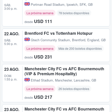
Portman Road Stadium
,
Ipswich, SFK, GB
SÁB.
3:00 p. m.
La próxima semana
78 boletos disponibles
USD 111
desde
Brentford FC vs Tottenham Hotspur
22 AGO.
Gtech Community Stadium
,
Brentford, England, GB
SÁB.
5:30 p. m.
La próxima semana
Más de 200 boletos disponibles
USD 231
desde
Manchester City FC vs AFC Bournemouth
23 AGO.
(VIP & Premium Hospitality)
DOM.
1:55 p. m.
Etihad Stadium
,
Manchester, Lancashire, GB
La próxima semana
26 boletos disponibles
USD 217
desde
Manchester City FC vs AFC Bournemouth
23 AGO.