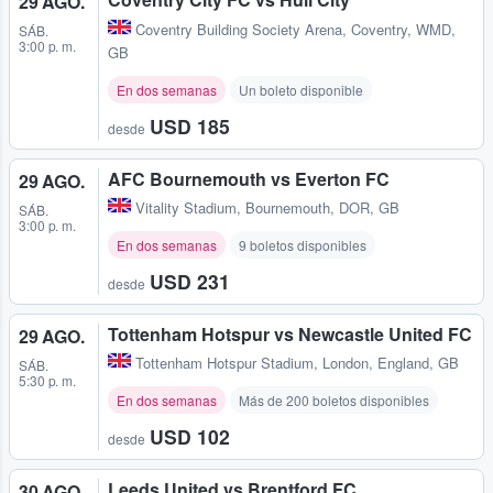
29 AGO.
Coventry Building Society Arena
,
Coventry, WMD,
SÁB.
3:00 p. m.
GB
En dos semanas
Un boleto disponible
USD 185
desde
AFC Bournemouth vs Everton FC
29 AGO.
Vitality Stadium
,
Bournemouth, DOR, GB
SÁB.
3:00 p. m.
En dos semanas
9 boletos disponibles
USD 231
desde
Tottenham Hotspur vs Newcastle United FC
29 AGO.
Tottenham Hotspur Stadium
,
London, England, GB
SÁB.
5:30 p. m.
En dos semanas
Más de 200 boletos disponibles
USD 102
desde
Leeds United vs Brentford FC
30 AGO.