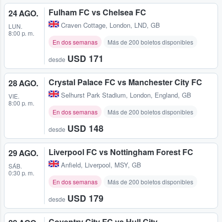
Fulham FC vs Chelsea FC
24 AGO.
Craven Cottage
,
London, LND, GB
LUN.
8:00 p. m.
En dos semanas
Más de 200 boletos disponibles
USD 171
desde
Crystal Palace FC vs Manchester City FC
28 AGO.
Selhurst Park Stadium
,
London, England, GB
VIE.
8:00 p. m.
En dos semanas
Más de 200 boletos disponibles
USD 148
desde
Liverpool FC vs Nottingham Forest FC
29 AGO.
Anfield
,
Liverpool, MSY, GB
SÁB.
0:30 p. m.
En dos semanas
Más de 200 boletos disponibles
USD 179
desde
Coventry City FC vs Hull City