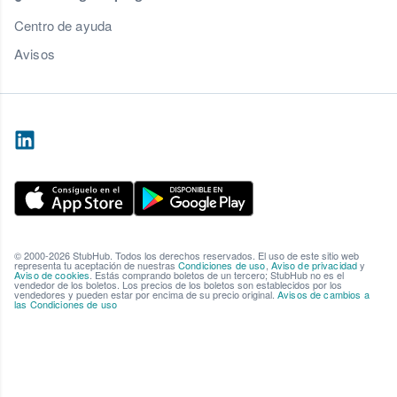
Centro de ayuda
Avisos
© 2000-2026 StubHub. Todos los derechos reservados. El uso de este sitio web
representa tu aceptación de nuestras
Condiciones de uso
,
Aviso de privacidad
y
Aviso de cookies
. Estás comprando boletos de un tercero; StubHub no es el
vendedor de los boletos. Los precios de los boletos son establecidos por los
vendedores y pueden estar por encima de su precio original.
Avisos de cambios a
las Condiciones de uso