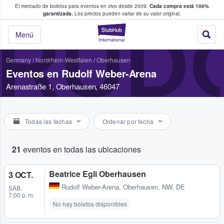
El mercado de boletos para eventos en vivo desde 2009.
Cada compra está 100%
 los fans compran y venden boletos
garantizada.
Los precios pueden variar de su valor original.
RUD
StubHub: donde l
Menú
Germany
/
Nordrhein-Westfalen
/
Oberhausen
Eventos en Rudolf Weber-Arena
Arenastraße 1, Oberhausen, 46047
Todas las fechas
Ordenar por fecha
21
eventos en todas las ubicaciones
Beatrice Egli Oberhausen
3 OCT.
Rudolf Weber-Arena
,
Oberhausen, NW, DE
SÁB.
7:00 p. m.
No hay boletos disponibles