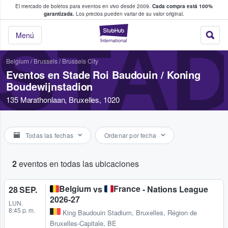
El mercado de boletos para eventos en vivo desde 2009.
Cada compra está 100%
 los fans compran y venden boletos
garantizada.
Los precios pueden variar de su valor original.
StubHub: donde l
STAD
Menú
Belgium
/
Brussels
/
Brussels City
Eventos en Stade Roi Baudouin / Koning
Boudewijnstadion
135 Marathonlaan, Bruxelles, 1020
Todas las fechas
Ordenar por fecha
2
eventos en todas las ubicaciones
Belgium
France
vs
- Nations League
28 SEP.
2026-27
LUN.
8:45 p. m.
King Baudouin Stadium
,
Bruxelles, Région de
Bruxelles-Capitale, BE