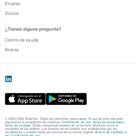
Empleo
Socios
¿Tienes alguna pregunta?
Centro de ayuda
Avisos
© 2000-2026 StubHub. Todos los derechos reservados. El uso de este sitio web
representa tu aceptación de nuestras
Condiciones de uso
,
Aviso de privacidad
y
Aviso de cookies
. Estás comprando boletos de un tercero; StubHub no es el
vendedor de los boletos. Los precios de los boletos son establecidos por los
vendedores y pueden estar por encima de su precio original.
Avisos de cambios a
las Condiciones de uso