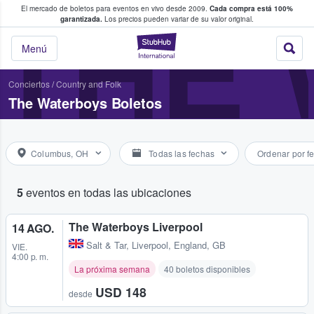
El mercado de boletos para eventos en vivo desde 2009.
Cada compra está 100%
 los fans compran y venden boletos
THE
garantizada.
Los precios pueden variar de su valor original.
StubHub: donde l
Menú
Conciertos
/
Country and Folk
The Waterboys Boletos
Columbus, OH
Todas las fechas
Ordenar por f
5
eventos en todas las ubicaciones
The Waterboys Liverpool
14 AGO.
Salt & Tar
,
Liverpool, England, GB
VIE.
4:00 p. m.
La próxima semana
40 boletos disponibles
USD 148
desde