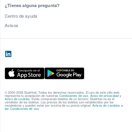
¿Tienes alguna pregunta?
Centro de ayuda
Avisos
© 2000-2026 StubHub. Todos los derechos reservados. El uso de este sitio web
representa tu aceptación de nuestras
Condiciones de uso
,
Aviso de privacidad
y
Aviso de cookies
. Estás comprando boletos de un tercero; StubHub no es el
vendedor de los boletos. Los precios de los boletos son establecidos por los
vendedores y pueden estar por encima de su precio original.
Avisos de cambios a
las Condiciones de uso