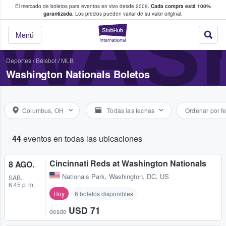
El mercado de boletos para eventos en vivo desde 2009.
Cada compra está 100%
 los fans compran y venden boletos
WAS
garantizada.
Los precios pueden variar de su valor original.
StubHub: donde l
Menú
Deportes
/
Béisbol
/
MLB
Washington Nationals Boletos
Columbus, OH
Todas las fechas
Ordenar por f
44
eventos en todas las ubicaciones
Cincinnati Reds at Washington Nationals
8 AGO.
Nationals Park
,
Washington, DC, US
SÁB.
6:45 p. m.
Hoy
6 boletos disponibles
USD 71
desde