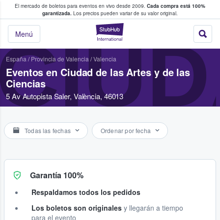
El mercado de boletos para eventos en vivo desde 2009.
Cada compra está 100%
 los fans compran y venden boletos
garantizada.
Los precios pueden variar de su valor original.
StubHub: donde l
CIUD
Menú
España
/
Provincia de Valencia
/
Valencia
Eventos en Ciudad de las Artes y de las
Ciencias
5 Av Autopista Saler, València, 46013
Todas las fechas
Ordenar por fecha
Garantía 100%
Respaldamos todos los pedidos
Los boletos son originales
y llegarán a tiempo
para el evento