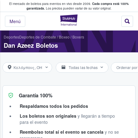
El mercado de boletos para eventos en vivo desde 2009.
Cada compra está 100%
 los fans compran y venden boletos
DAN 
garantizada.
Los precios pueden variar de su valor original.
StubHub: donde l
Menú
Deportes
Deportes de Combate
/
Boxeo
/
Boxers
Dan Azeez Boletos
Κολόμπους, OH
Todas las fechas
Ordenar por
Garantía 100%
Respaldamos todos los pedidos
Los boletos son originales
y llegarán a tiempo
para el evento
Reembolso total si el evento se cancela
y no se