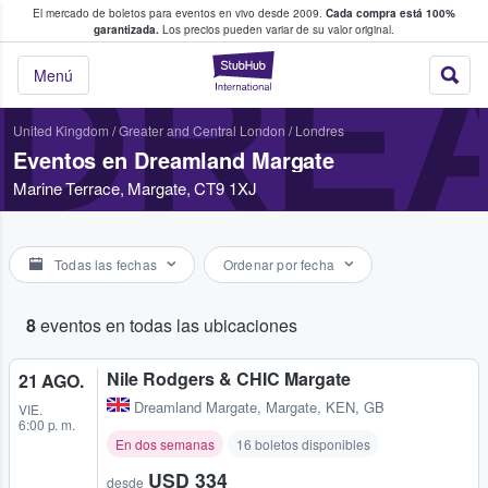
El mercado de boletos para eventos en vivo desde 2009.
Cada compra está 100%
 los fans compran y venden boletos
garantizada.
Los precios pueden variar de su valor original.
DRE
StubHub: donde l
Menú
United Kingdom
/
Greater and Central London
/
Londres
Eventos en Dreamland Margate
Marine Terrace, Margate, CT9 1XJ
Todas las fechas
Ordenar por fecha
8
eventos en todas las ubicaciones
Nile Rodgers & CHIC Margate
21 AGO.
Dreamland Margate
,
Margate, KEN, GB
VIE.
6:00 p. m.
En dos semanas
16 boletos disponibles
USD 334
desde