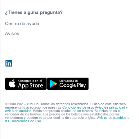
¿Tienes alguna pregunta?
Centro de ayuda
Avisos
© 2000-2026 StubHub. Todos los derechos reservados. El uso de este sitio web
representa tu aceptación de nuestras
Condiciones de uso
,
Aviso de privacidad
y
Aviso de cookies
. Estás comprando boletos de un tercero; StubHub no es el
vendedor de los boletos. Los precios de los boletos son establecidos por los
vendedores y pueden estar por encima de su precio original.
Avisos de cambios a
las Condiciones de uso