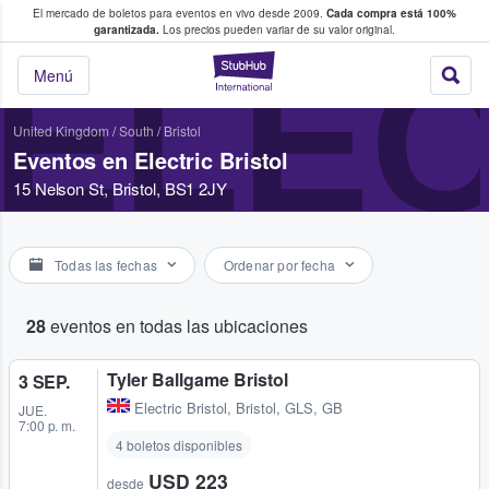
El mercado de boletos para eventos en vivo desde 2009.
Cada compra está 100%
 los fans compran y venden boletos
garantizada.
Los precios pueden variar de su valor original.
ELEC
StubHub: donde l
Menú
United Kingdom
/
South
/
Bristol
Eventos en Electric Bristol
15 Nelson St, Bristol, BS1 2JY
Todas las fechas
Ordenar por fecha
28
eventos en todas las ubicaciones
Tyler Ballgame Bristol
3 SEP.
Electric Bristol
,
Bristol, GLS, GB
JUE.
7:00 p. m.
4 boletos disponibles
USD 223
desde