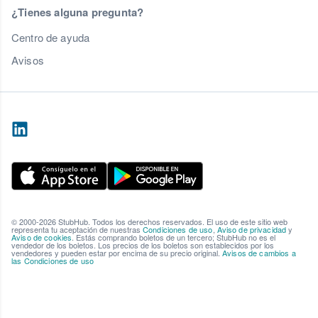
¿Tienes alguna pregunta?
Centro de ayuda
Avisos
© 2000-2026 StubHub. Todos los derechos reservados. El uso de este sitio web
representa tu aceptación de nuestras
Condiciones de uso
,
Aviso de privacidad
y
Aviso de cookies
. Estás comprando boletos de un tercero; StubHub no es el
vendedor de los boletos. Los precios de los boletos son establecidos por los
vendedores y pueden estar por encima de su precio original.
Avisos de cambios a
las Condiciones de uso