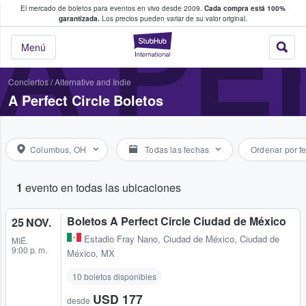
El mercado de boletos para eventos en vivo desde 2009.
Cada compra está 100%
 los fans compran y venden boletos
A PE
garantizada.
Los precios pueden variar de su valor original.
StubHub: donde l
Menú
Conciertos
/
Alternative and Indie
A Perfect Circle Boletos
Columbus, OH
Todas las fechas
Ordenar por f
1
evento en todas las ubicaciones
Boletos A Perfect Circle Ciudad de México
25 NOV.
Estadio Fray Nano
,
Ciudad de México, Ciudad de
MIÉ.
9:00 p. m.
México, MX
10 boletos disponibles
USD 177
desde