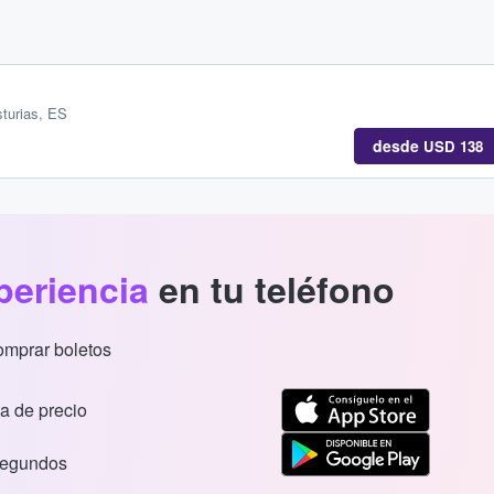
turias, ES
desde
USD 138
periencia
en tu teléfono
comprar boletos
a de precio
segundos