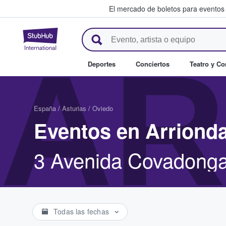
El mercado de boletos para eventos
StubHub: donde los fans compr
AR
Deportes
Conciertos
Teatro y C
España
/
Asturias
/
Oviedo
Eventos en Arriond
3 Avenida Covadonga
Todas las fechas