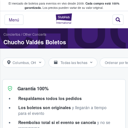
El mercado de boletos para eventos en vivo desde 2009.
Cada compra está 100%
 los fans compran y venden boletos
CHU
garantizada.
Los precios pueden variar de su valor original.
StubHub: donde l
Menú
Conciertos
/
Other Concerts
Chucho Valdés Boletos
Columbus, OH
Todas las fechas
Ordenar por f
Garantía 100%
Respaldamos todos los pedidos
Los boletos son originales
y llegarán a tiempo
para el evento
Reembolso total si el evento se cancela
y no se