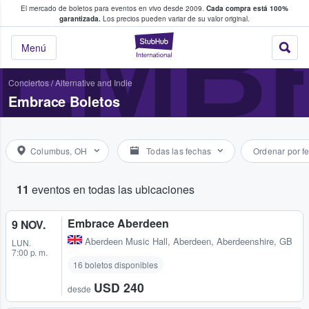
El mercado de boletos para eventos en vivo desde 2009.
Cada compra está 100%
 los fans compran y venden boletos
EMB
garantizada.
Los precios pueden variar de su valor original.
StubHub: donde l
Menú
Conciertos
/
Alternative and Indie
Embrace Boletos
Columbus, OH
Todas las fechas
Ordenar por f
11
eventos en todas las ubicaciones
Embrace Aberdeen
9 NOV.
Aberdeen Music Hall
,
Aberdeen, Aberdeenshire, GB
LUN.
7:00 p. m.
16 boletos disponibles
USD 240
desde