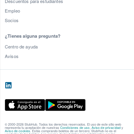
Descuentos para estudiantes
Empleo
Socios
¿Tienes alguna pregunta?
Centro de ayuda
Avisos
© 2000-2026 StubHub. Todos los derechos reservados. El uso de este sitio web
representa tu aceptación de nuestras
Condiciones de uso
,
Aviso de privacidad
y
Aviso de cookies
. Estás comprando boletos de un tercero; StubHub no es el
vendedor de los boletos. Los precios de los boletos son establecidos por los