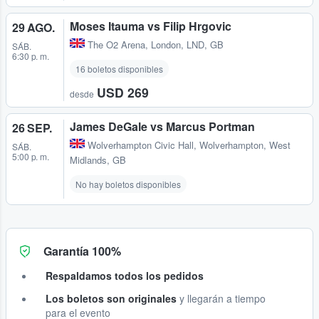
Moses Itauma vs Filip Hrgovic
29 AGO.
The O2 Arena
,
London, LND, GB
SÁB.
6:30 p. m.
16 boletos disponibles
USD 269
desde
James DeGale vs Marcus Portman
26 SEP.
Wolverhampton Civic Hall
,
Wolverhampton, West
SÁB.
5:00 p. m.
Midlands, GB
No hay boletos disponibles
Garantía 100%
Respaldamos todos los pedidos
Los boletos son originales
y llegarán a tiempo
para el evento