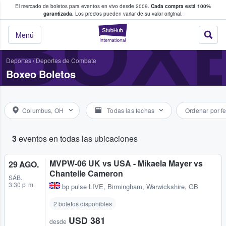
El mercado de boletos para eventos en vivo desde 2009.
Cada compra está 100%
 los fans compran y venden boletos
BOX
garantizada.
Los precios pueden variar de su valor original.
StubHub: donde l
Menú
Deportes
/
Deportes de Combate
Boxeo Boletos
Columbus, OH
Todas las fechas
Ordenar por f
3
eventos en todas las ubicaciones
MVPW-06 UK vs USA - Mikaela Mayer vs
29 AGO.
Chantelle Cameron
SÁB.
3:30 p. m.
bp pulse LIVE
,
Birmingham, Warwickshire, GB
2 boletos disponibles
USD 381
desde