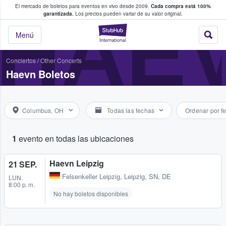
El mercado de boletos para eventos en vivo desde 2009.
Cada compra está 100%
 los fans compran y venden boletos
HAE
garantizada.
Los precios pueden variar de su valor original.
StubHub: donde l
Menú
Conciertos
/
Other Concerts
Haevn Boletos
Columbus, OH
Todas las fechas
Ordenar por f
1
evento en todas las ubicaciones
Haevn Leipzig
21 SEP.
Felsenkeller Leipzig
,
Leipzig, SN, DE
LUN.
8:00 p. m.
No hay boletos disponibles