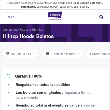
El mercado de boletos para eventos en vivo desde 2009.
Cada compra está 100%
 los fans compran y venden boletos
HILL
garantizada.
Los precios pueden variar de su valor original.
StubHub: donde l
Menú
Conciertos
/
Rap and Hip-Hop
Hilltop Hoods Boletos
Columbus, OH
Todas las fechas
Ordenar por f
Garantía 100%
Respaldamos todos los pedidos
Los boletos son originales
y llegarán a tiempo
para el evento
Reembolso total si el evento se cancela
y no se