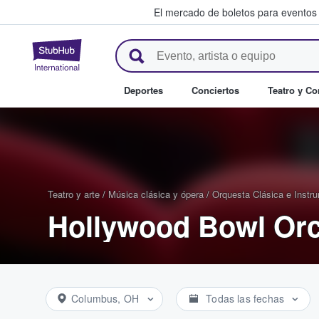
El mercado de boletos para eventos
StubHub: donde los fans compr
Deportes
Conciertos
Teatro y C
Teatro y arte
/
Música clásica y ópera
/
Orquesta Clásica e Instr
Hollywood Bowl Orc
Columbus, OH
Todas las fechas