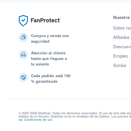
Nuestra
Sobre no
Compra y vende con
Afiliados
seguridad
Descuent
Atención al cliente
Empleo
hasta que llegues a
tu asiento
Socios
Cada pedido está 100
% garantizado
© 2000-2026 StubHub. Todos los derechos reservados. El uso de este sitio we
boletos de un tercero; StubHub no es el vendedor de los boletos. Los precios d
las Condiciones de uso