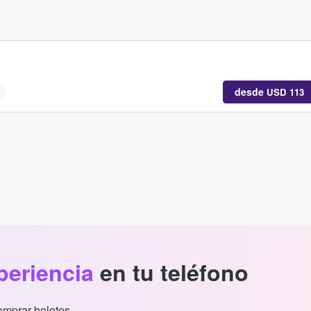
d
desde
USD 113
periencia
en tu teléfono
comprar boletos