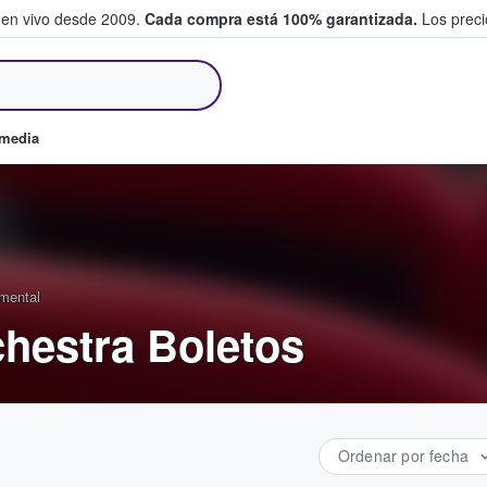
 en vivo desde 2009.
Cada compra está 100% garantizada.
Los precio
an y venden boletos
omedia
umental
hestra Boletos
Ordenar por fecha