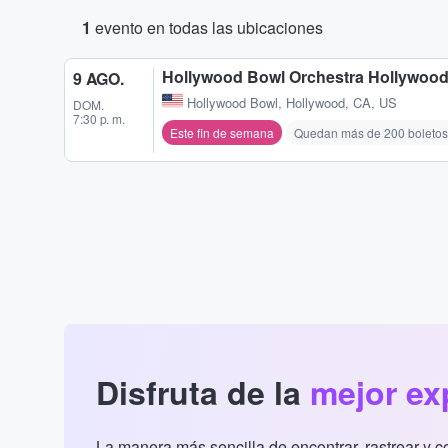
1
evento en todas las ubicaciones
Hollywood Bowl Orchestra Hollywoo
9 AGO.
Hollywood Bowl
,
Hollywood, CA, US
DOM.
7:30 p. m.
Este fin de semana
Quedan más de 200 boletos
Disfruta de la
mejor ex
La manera más sencilla de encontrar, rastrear y 