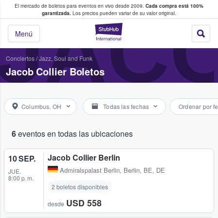
El mercado de boletos para eventos en vivo desde 2009.
Cada compra está 100%
 los fans compran y venden boletos
JACO
garantizada.
Los precios pueden variar de su valor original.
StubHub: donde l
Menú
Conciertos
/
Jazz, Soul and Funk
Jacob Collier Boletos
Columbus, OH
Todas las fechas
Ordenar por f
6
eventos en todas las ubicaciones
Jacob Collier Berlin
10 SEP.
Admiralspalast Berlin
,
Berlin, BE, DE
JUE.
8:00 p. m.
2 boletos disponibles
USD 558
desde