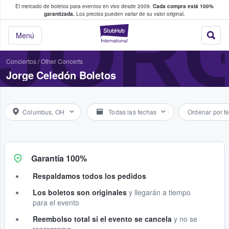
El mercado de boletos para eventos en vivo desde 2009.
Cada compra está 100%
 los fans compran y venden boletos
JOR
garantizada.
Los precios pueden variar de su valor original.
StubHub: donde l
Menú
Conciertos
/
Other Concerts
Jorge Celedón Boletos
Columbus, OH
Todas las fechas
Ordenar por f
Garantía 100%
Respaldamos todos los pedidos
Los boletos son originales
y llegarán a tiempo
para el evento
Reembolso total si el evento se cancela
y no se