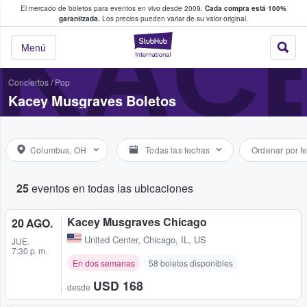
El mercado de boletos para eventos en vivo desde 2009.
Cada compra está 100%
 los fans compran y venden boletos
KAC
garantizada.
Los precios pueden variar de su valor original.
StubHub: donde l
Menú
Conciertos
/
Pop
Kacey Musgraves Boletos
Columbus, OH
Todas las fechas
Ordenar por f
25
eventos en todas las ubicaciones
Kacey Musgraves Chicago
20 AGO.
United Center
,
Chicago, IL, US
JUE.
7:30 p. m.
En dos semanas
58 boletos disponibles
USD 168
desde