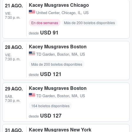
Kacey Musgraves Chicago
21 AGO.
United Center
,
Chicago, IL, US
VIE.
7:30 p. m.
En dos semanas
Más de 200 boletos disponibles
USD 91
desde
Kacey Musgraves Boston
28 AGO.
TD Garden
,
Boston, MA, US
VIE.
7:30 p. m.
Más de 200 boletos disponibles
USD 121
desde
Kacey Musgraves Boston
29 AGO.
TD Garden
,
Boston, MA, US
SÁB.
7:30 p. m.
164 boletos disponibles
USD 127
desde
Kacey Musgraves New York
31 AGO.