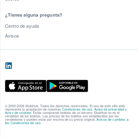
¿Tienes alguna pregunta?
Centro de ayuda
Avisos
© 2000-2026 StubHub. Todos los derechos reservados. El uso de este sitio web
representa tu aceptación de nuestras
Condiciones de uso
,
Aviso de privacidad
y
Aviso de cookies
. Estás comprando boletos de un tercero; StubHub no es el
vendedor de los boletos. Los precios de los boletos son establecidos por los
vendedores y pueden estar por encima de su precio original.
Avisos de cambios a
las Condiciones de uso