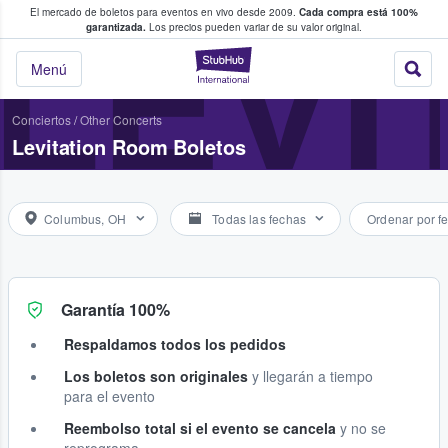
El mercado de boletos para eventos en vivo desde 2009.
Cada compra está 100%
 los fans compran y venden boletos
LEVI
garantizada.
Los precios pueden variar de su valor original.
StubHub: donde l
Menú
Conciertos
/
Other Concerts
Levitation Room Boletos
Columbus, OH
Todas las fechas
Ordenar por f
Garantía 100%
Respaldamos todos los pedidos
Los boletos son originales
y llegarán a tiempo
para el evento
Reembolso total si el evento se cancela
y no se