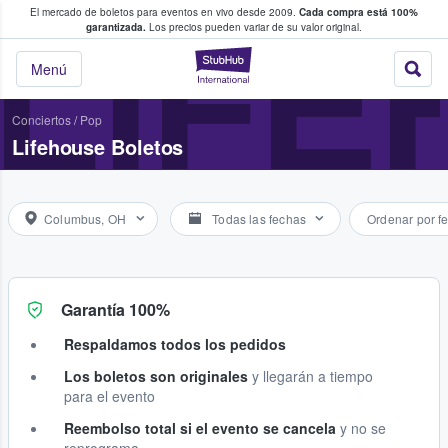
El mercado de boletos para eventos en vivo desde 2009.
Cada compra está 100%
 los fans compran y venden boletos
LIFE
garantizada.
Los precios pueden variar de su valor original.
StubHub: donde l
Menú
Conciertos
/
Pop
Lifehouse Boletos
Columbus, OH
Todas las fechas
Ordenar por f
Garantía 100%
Respaldamos todos los pedidos
Los boletos son originales
y llegarán a tiempo
para el evento
Reembolso total si el evento se cancela
y no se