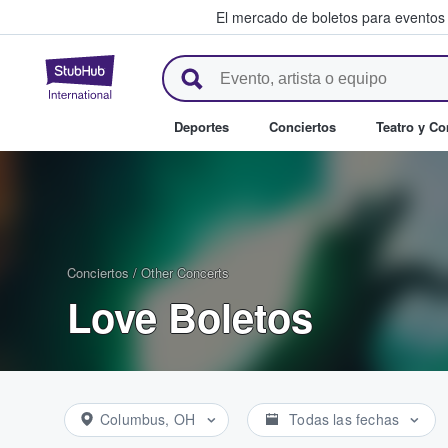
El mercado de boletos para eventos
StubHub: donde los fans compr
Deportes
Conciertos
Teatro y C
Conciertos
/
Other Concerts
Love Boletos
Columbus, OH
Todas las fechas