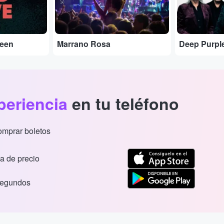
ueen
Marrano Rosa
Deep Purpl
periencia
en tu teléfono
comprar boletos
a de precio
segundos