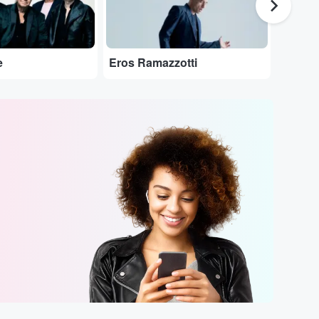
e
Eros Ramazzotti
Rod St