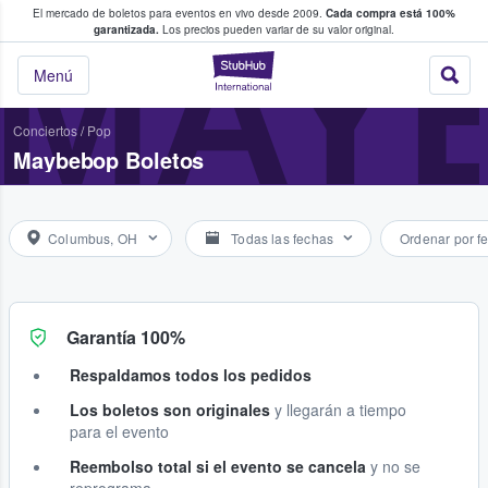
El mercado de boletos para eventos en vivo desde 2009.
Cada compra está 100%
 los fans compran y venden boletos
MAY
garantizada.
Los precios pueden variar de su valor original.
StubHub: donde l
Menú
Conciertos
/
Pop
Maybebop Boletos
Columbus, OH
Todas las fechas
Ordenar por f
Garantía 100%
Respaldamos todos los pedidos
Los boletos son originales
y llegarán a tiempo
para el evento
Reembolso total si el evento se cancela
y no se