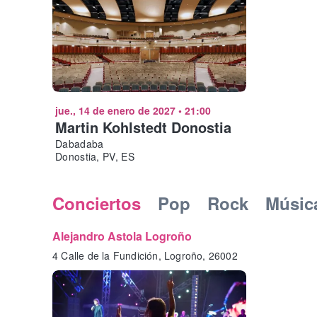
jue., 14 de enero de 2027
•
21:00
Martin Kohlstedt Donostia
Dabadaba
Donostia, PV, ES
Conciertos
Pop
Rock
Músic
Alejandro Astola Logroño
4 Calle de la Fundición, Logroño, 26002