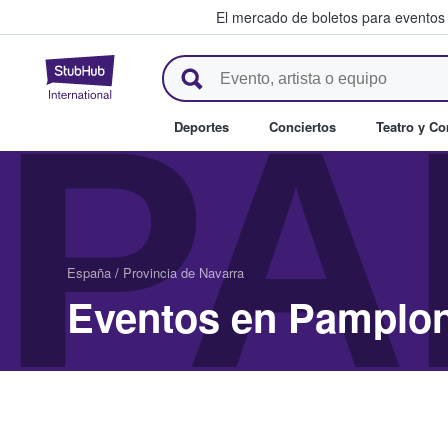
El mercado de boletos para eventos
StubHub: donde los fans compr
PA
Deportes
Conciertos
Teatro y C
España
/
Provincia de Navarra
Eventos en Pamplo