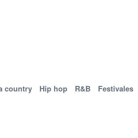
a country
Hip hop
R&B
Festivales