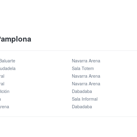
 Pamplona
Baluarte
Navarra Arena
iudadela
Sala Totem
ral
Navarra Arena
ral
Navarra Arena
ición
Dabadaba
a
Sala Informal
Arena
Dabadaba