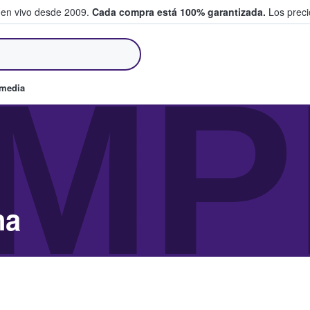
 en vivo desde 2009.
Cada compra está 100% garantizada.
Los precio
an y venden boletos
MP
omedia
na