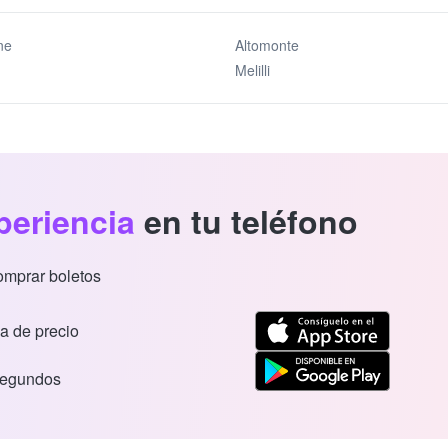
ne
Altomonte
Melilli
periencia
en tu teléfono
comprar boletos
a de precio
segundos