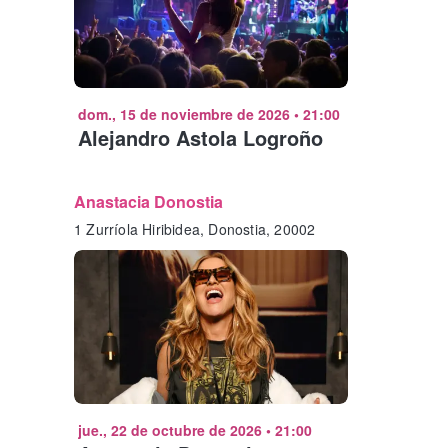
dom., 15 de noviembre de 2026
•
21:00
Alejandro Astola Logroño
Anastacia Donostia
1 Zurríola Hiribidea, Donostia, 20002
jue., 22 de octubre de 2026
•
21:00