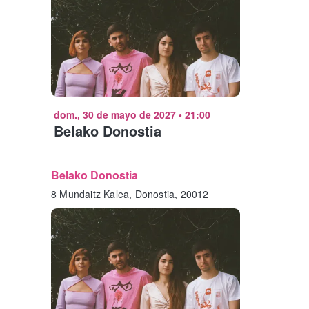
dom., 30 de mayo de 2027
•
21:00
Belako Donostia
Belako Donostia
8 Mundaitz Kalea, Donostia, 20012