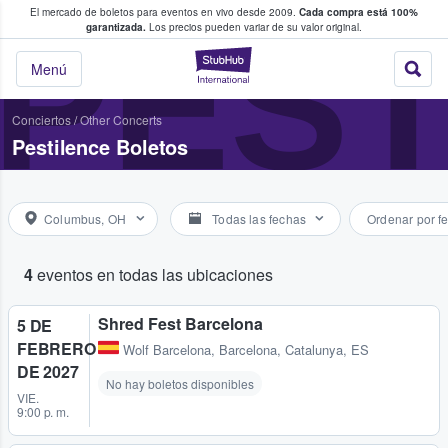
El mercado de boletos para eventos en vivo desde 2009.
Cada compra está 100%
 los fans compran y venden boletos
PEST
garantizada.
Los precios pueden variar de su valor original.
StubHub: donde l
Menú
Conciertos
/
Other Concerts
Pestilence Boletos
Columbus, OH
Todas las fechas
Ordenar por f
4
eventos en todas las ubicaciones
Shred Fest Barcelona
5 DE
FEBRERO
Wolf Barcelona
,
Barcelona, Catalunya, ES
DE 2027
No hay boletos disponibles
VIE.
9:00 p. m.